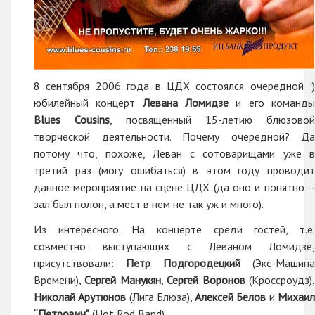
8 сентября 2006 года в ЦДХ состоялся очередной :)
юбилейный концерт
Левана Ломидзе
и его команд
Blues Cousins
, посвященный 15-летию блюзовой
творческой деятельности. Почему очередной? Да
потому что, похоже, Леван с сотоварищами уже в
третий раз (могу ошибаться) в этом году проводит
данное мероприятие на сцене ЦДХ (да оно и понятно –
зал был полон, а мест в нем не так уж и много).
Из интересного. На концерте среди гостей, т.е.
совместно выступающих с Леваном Ломидзе,
присутствовали:
Петр Подгородецкий
(Экс-Машин
Времени),
Сергей Манукян
,
Сергей Воронов
(Кроссроудз)
Николай Арутюнов
(Лига Блюза),
Алексей Белов
и
Михаи
“Петрович"
(Hot Rod Band).