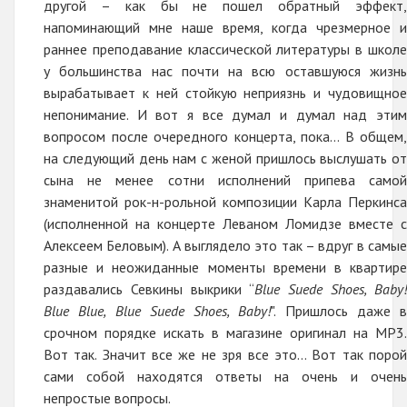
другой – как бы не пошел обратный эффект,
напоминающий мне наше время, когда чрезмерное и
раннее преподавание классической литературы в школе
у большинства нас почти на всю оставшуюся жизнь
вырабатывает к ней стойкую неприязнь и чудовищное
непонимание. И вот я все думал и думал над этим
вопросом после очередного концерта, пока… В общем,
на следующий день нам с женой пришлось выслушать от
сына не менее сотни исполнений припева самой
знаменитой рок-н-рольной композиции Карла Перкинса
(исполненной на концерте Леваном Ломидзе вместе с
Алексеем Беловым). А выглядело это так – вдруг в самые
разные и неожиданные моменты времени в квартире
раздавались Севкины выкрики “
Blue Suede Shoes, Baby!
Blue Blue, Blue Suede Shoes, Baby!
". Пришлось даже в
срочном порядке искать в магазине оригинал на MP3.
Вот так. Значит все же не зря все это… Вот так порой
сами собой находятся ответы на очень и очень
непростые вопросы.