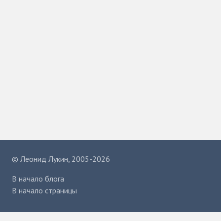
©
Леонид Лукин
, 2005-2026
В начало блога
В начало страницы