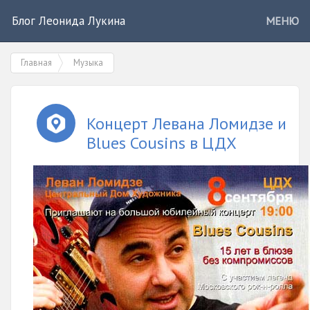
Блог Леонида Лукина
МЕНЮ
Главная
Музыка
Концерт Левана Ломидзе и
Blues Cousins в ЦДХ