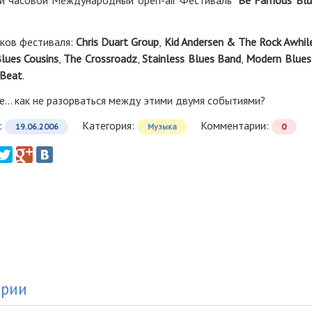
-и часовой Международный open-air Фестиваль "
Be Famous Blu
иков фестиваля:
Chris Duart Group
,
Kid Andersen & The Rock Awhil
lues Cousins
,
The Crossroadz
,
Stainless Blues Band
,
Modern Blues
 Beat
.
е... как не разорваться между этими двумя событиями?
:
Категория:
Комментарии:
19.06.2006
Музыка
0
арии