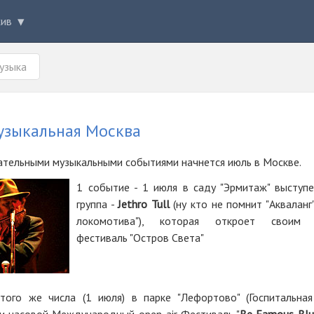
хив
узыка
узыкальная Москва
ательными музыкальными событиями начнется июль в Москве.
1 событие - 1 июля в саду "Эрмитаж" выступе
группа -
Jethro Tull
(ну кто не помнит "Акваланг
локомотива"), которая откроет своим 
фестиваль "Остров Света"
того же числа (1 июля) в парке "Лефортово" (Госпитальна