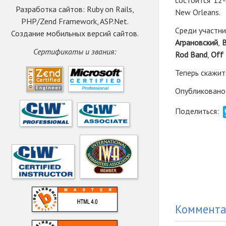
состоится 12
Разработка сайтов: Ruby on Rails,
New Orleans.
PHP/Zend Framework, ASP.Net.
Среди участн
Создание мобильных версий сайтов.
Аграновский
,
B
Сертификаты и звания:
Rod Band
,
Off
Теперь скажит
Опубликовано
Поделиться:
Коммент