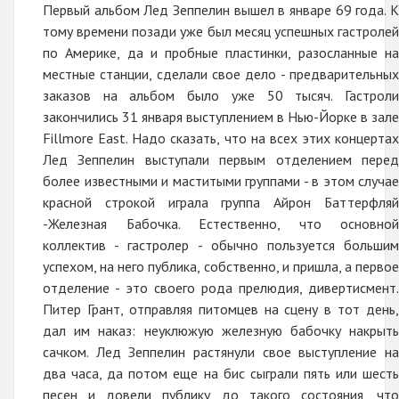
Первый альбом Лед Зеппелин вышел в январе 69 года. К
тому времени позади уже был месяц успешных гастролей
по Америке, да и пробные пластинки, разосланные на
местные станции, сделали свое дело - предварительных
заказов на альбом было уже 50 тысяч. Гастроли
закончились 31 января выступлением в Нью-Йорке в зале
Fillmore East. Надо сказать, что на всех этих концертах
Лед Зеппелин выступали первым отделением перед
более известными и маститыми группами - в этом случае
красной строкой играла группа Айрон Баттерфляй
-Железная Бабочка. Естественно, что основной
коллектив - гастролер - обычно пользуется большим
успехом, на него публика, собственно, и пришла, а первое
отделение - это своего рода прелюдия, дивертисмент.
Питер Грант, отправляя питомцев на сцену в тот день,
дал им наказ: неуклюжую железную бабочку накрыть
сачком. Лед Зеппелин растянули свое выступление на
два часа, да потом еще на бис сыграли пять или шесть
песен и довели публику до такого состояния, что