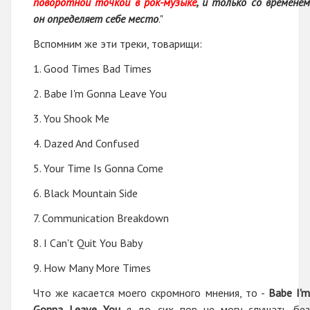
поворотной точкой в рок-музыке
, и только со времене
он определяет себе место
."
Вспомним же эти треки, товарищи:
1. Good Times Bad Times
2. Babe I'm Gonna Leave You
3. You Shook Me
4. Dazed And Confused
5. Your Time Is Gonna Come
6. Black Mountain Side
7. Communication Breakdown
8. I Can't Quit You Baby
9. How Many More Times
Что же касается моего скромного мнения, то -
Babe I'
Gonna Leave You
я до сих пор не могу слушать бе