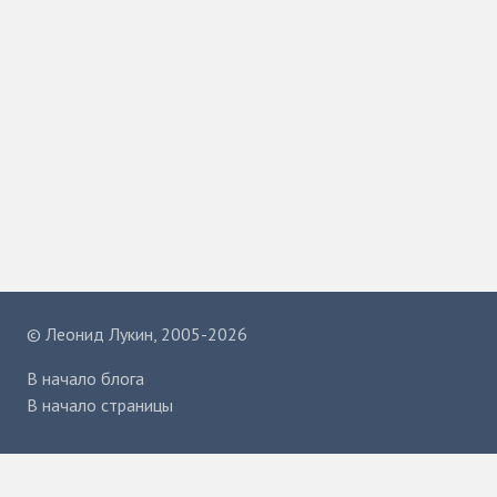
©
Леонид Лукин
, 2005-2026
В начало блога
В начало страницы