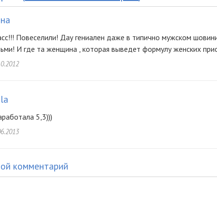
на
сс!!! Повеселили! Дау гениален даже в типично мужском шовини
ьми! И где та женщина , которая выведет формулу женских при
10.2012
ila
аработала 5,3)))
06.2013
вой комментарий