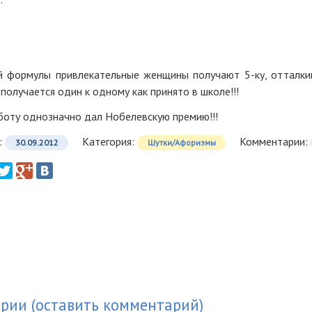
й формулы привлекательные женщины получают 5-ку, отталкив
получается один к одному как принято в школе!!!
аботу однозначно дал Нобелевскую премию!!!
:
Категория:
Комментарии:
30.09.2012
Шутки/Афоризмы
арии
(
оставить комментарий
)