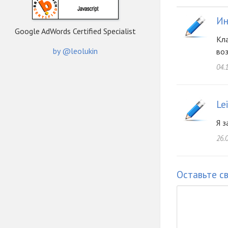
Ин
Google AdWords Certified Specialist
Кла
by @leolukin
воз
04.
Le
Я з
26.
Оставьте с