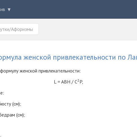
хив
утки/Афоризмы
ормула женской привлекательности по Ла
 формулу женской привлекательности:
2
L = ABH / С
P,
е:
бюсту (см);
бедрам (см);
: