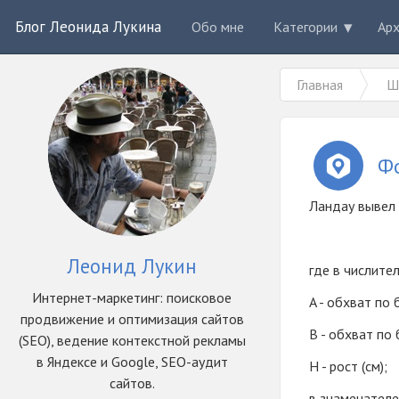
Блог Леонида Лукина
Обо мне
Категории
Ар
Главная
Ш
Ф
Ландау вывел
Леонид Лукин
где в числител
Интернет-маркетинг: поисковое
A - обхват по 
продвижение и оптимизация сайтов
B - обхват по 
(SEO), ведение контекстной рекламы
в Яндексе и Google, SEO-аудит
H - рост (см);
сайтов.
в знаменателе