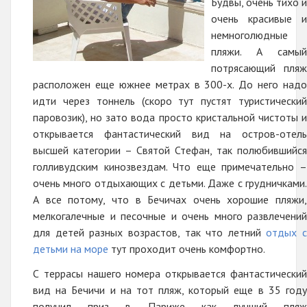
Будвы, очень тихо и
очень красивые и
немноголюдные
пляжи. А самый
потрясающий пляж
расположен еще южнее метрах в 300-х. До него надо
идти через тоннель (скоро тут пустят туристический
паровозик), но зато вода просто кристальной чистоты и
открывается фантастический вид на остров-отель
высшей категории – Святой Стефан, так полюбившийся
голливудским кинозвездам. Что еще примечательно –
очень много отдыхающих с детьми. Даже с грудничками.
А все потому, что в Бечичах очень хорошие пляжи,
мелкогалечные и песочные и очень много развлечений
для детей разных возрастов, так что летний
отдых с
детьми на море
тут проходит очень комфортно.
С террасы нашего номера открывается фантастический
вид на Бечичи и на тот пляж, который еще в 35 году
получил приз в Париже как лучший пляж