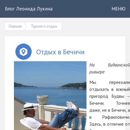
Блог Леонида Лукина
МЕНЮ
Главная
Туризм и отдых
Отдых в Бечичи
На Будванской
ривьере
Мы переехали
отдыхать в южный
пригород Будвы –
Бечичи. Точнее
даже, не в Бечичи, а
в Рафаиловичи.
Здесь, в отличие от