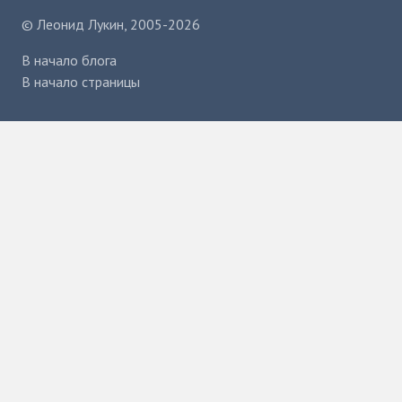
©
Леонид Лукин
, 2005-2026
В начало блога
В начало страницы